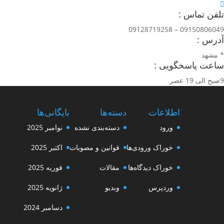
تلفن تماس :
09150806049 – 09128719258
آدرس :
* مشهد
ساعت پاسخگویی :
9صبح الی 19 عصر
اطلاعات
دسته‌ها
بایگانی‌ها
ورود
دسته‌بندی نشده
نوامبر 2025
خوراک ورودی‌ها
قوانین و مصوبات
اکتبر 2025
خوراک دیدگاه‌ها
مقالات
فوریه 2025
وردپرس
وبدیو
ژانویه 2025
دسامبر 2024