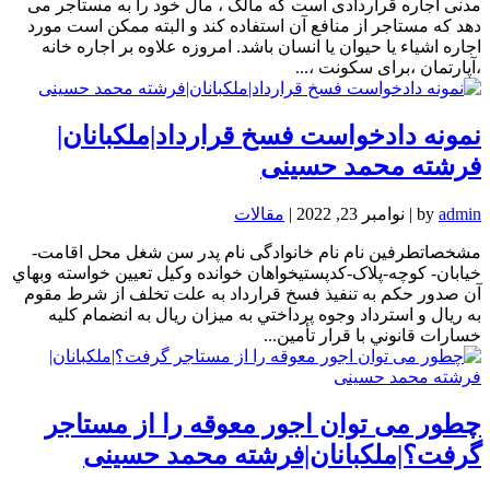
مدنی اجاره قراردادی است که مالک ، مال خود را به مستاجر می
دهد که مستاجر از منافع آن استفاده کند و البته ممکن است مورد
اجاره اشیاء یا حیوان یا انسان باشد. امروزه علاوه بر اجاره خانه
،آپارتمان ،برای سکونت ،...
نمونه دادخواست فسخ قرارداد|ملکبانان|
فرشته محمد حسینی
admin
by
|
نوامبر 23, 2022
|
مقالات
مشخصاتطرفین نام نام خانوادگی نام پدر سن شغل محل اقامت-
خیابان- کوچه-پلاک-کدپستیخواهان خوانده وکیل تعيين خواسته وبهاي
آن صدور حكم به تنفيذ فسخ قرارداد به علت تخلف از شرط مقوم
به ريال و استرداد وجوه پرداختي به ميزان ريال به انضمام كليه
خسارات قانوني با قرار تأمين...
چطور می توان اجور معوقه را از مستاجر
گرفت؟|ملکبانان|فرشته محمد حسینی