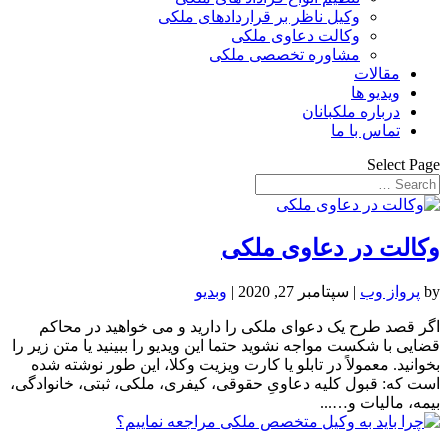
وکیل ناظر بر قراردادهای ملکی
وکالت دعاوی ملکی
مشاوره تخصصی ملکی
مقالات
ویدیو ها
درباره ملکبانان
تماس با ما
Select Page
وکالت در دعاوی ملکی
by
پرواز وب
|
سپتامبر 27, 2020
|
وبدیو
اگر قصد طرح یک دعوای ملکی را دارید و می خواهید در محاکم
قضایی با شکست مواجه نشوید حتما این ویدیو را ببینید یا متن زیر را
بخوانید. معمولاً در تابلو یا کارت ویزیت وکلا، این طور نوشته شده
است که: قبول کلیه دعاویِ حقوقی، کیفری، ملکی، ثبتی، خانوادگی،
بیمه، مالیات و…...