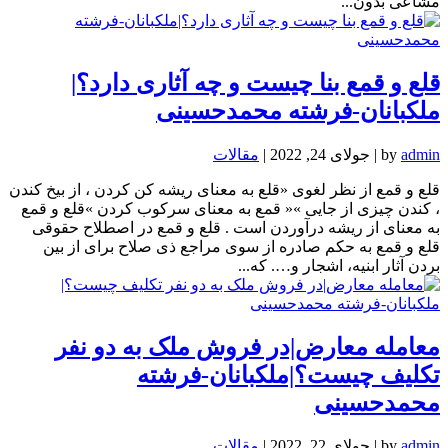
مشاعی بدون...
قلع و قمع بنا چیست و چه آثاری دارد؟|
ملکبانان-فرشته محمدحسینی
admin
by
|
جولای 24, 2022
|
مقالات
قلع و قمع از نظر لغوی «قلع به معنای ریشه کن کردن ، از بیخ کندن
، کندن چیزی از جایی »« قمع به معنای سرکوب کردن »قلع و قمع
به معنای از ریشه درآوردن است . قلع و قمع در اصطلاح حقوقی
قلع و قمع به حکم صادره از سوی مراجع ذی صلاح برای از بین
بردن آثار ابنیه، اشجار و…. که...
معامله معارض|در فروش ملک به دو نفر
تکلیف چیست؟|ملکبانان-فرشته
محمدحسینی
admin
by
|
جولای 22, 2022
|
مقالات