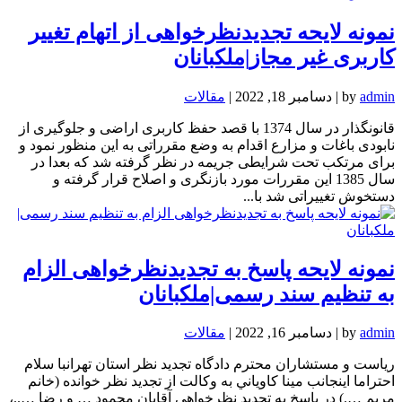
نمونه لایحه تجدیدنظرخواهی از اتهام تغییر
کاربری غیر مجاز|ملکبانان
admin
by
|
دسامبر 18, 2022
|
مقالات
قانونگذار در سال 1374 با قصد حفظ کاربری اراضی و جلوگیری از
نابودی باغات و مزارع اقدام به وضع مقرراتی به این منظور نمود و
برای مرتکب تحت شرایطی جریمه در نظر گرفته شد که بعدا در
سال 1385 این مقررات مورد بازنگری و اصلاح قرار گرفته و
دستخوش تغییراتی شد با...
نمونه لایحه پاسخ به تجدیدنظرخواهی الزام
به تنظیم سند رسمی|ملکبانان
admin
by
|
دسامبر 16, 2022
|
مقالات
رياست و مستشاران محترم دادگاه تجديد نظر استان تهرانبا سلام
احتراما اينجانب مينا كاوياني به وكالت از تجديد نظر خوانده (خانم
مريم ….) در پاسخ به تجديد نظرخواهي آقايان محمود … و رضا …..،