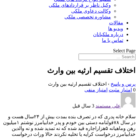
وکیل ناظر بر قراردادهای ملکی
وکالت دعاوی ملکی
مشاوره تخصصی ملکی
مقالات
ویدیو ها
درباره ملکبانان
تماس با ما
Select Page
اختلاف تقسیم ارثیه بین وارث
پرس و پاسخ
›
اختلاف تقسیم ارثیه بین وارث
0
امتیاز مثبت
امتیاز منفی
على مستمند
3 سال قبل
سلام خانه پدری که در تصرف بنده بمدت بیش از ۲۴سال هست و
در سال ۷۸قولنامه دستی بین خودم و پدر خدابیامرز نوشتم ۱میلیون
رهن وماهیانه ۵هزاراجاره قید شده که نه تمدید شده و نه والدین
خدابیامرز درخواست کرایه یا تخلیه نکردند حالا وراث درخواست