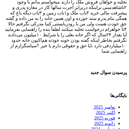
تخلیه و خواهان فروش ملک را دارند میخواستم بدانم با وجود
۲تاشاهدمبنی براینکه دربرابر اجرت سالها کار در مغازه پدری و
پیشرفت مالی خرید ۳باب ملک و۱باب زمین و ۳باب دیگه باغ که
همگی بنام پدرم سند خورده و اون همین خانه را به من داده و گفته
حق خودت هست ولی من با رودربایستی کتبا مدرکی نگرفتم حالا
۴تا خواهرام درخواست تخلیه میکنند لطفاً بنده را راهنمایی بفرمایید
آیا بعداز ۲۴سال که اگر خانه بغلی را با شرایط ۱۰میلیون می‌دادند
نگرفتم بخاطر اینکه گفته بودن خونه خودته هم‌اکنون خانه حدود
۱۰میلیاردفی دارد ،ایا حق و حقوقی دارم یا خیر ؟سپاسگزارم از
راهنمایی شما
پرسیدن سوال جدید
بایگانی‌ها
نوامبر 2025
اکتبر 2025
فوریه 2025
ژانویه 2025
دسامبر 2024