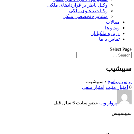
وکیل ناظر بر قراردادهای ملکی
وکالت دعاوی ملکی
مشاوره تخصصی ملکی
مقالات
ویدیو ها
درباره ملکبانان
تماس با ما
Select Page
سبیشیب
پرس و پاسخ
›
سبیشیب
0
امتیاز مثبت
امتیاز منفی
پرواز وب
عضو سایت
6 سال قبل
سیبسیبس