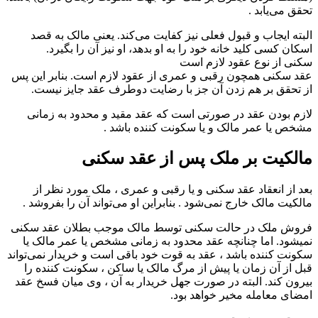
تحقق مى‌یابد .
البته ایجاب و قبول فعلی نیز کفایت مى‌کند. یعنی مالک به قصد
اسکان کسى کلید خانه خود را به او بدهد، او نیز آن را بگیرد.
سکنی از نوع عقود لازم است
‌عقد سکنى همچون رقبى‌ و عمرى از عقود لازم است. بنابر این پس
از تحقق بر هم زدن آن جز با رضایت دوطرف عقد جایز نیست.
لازم بودن عقد در صورتى است که عقد مقید و محدود به زمانى
مشخص یا عمر مالک و یا سکونت کننده باشد .
مالکیت بر ملک پس از عقد سکنی
بعد از انعقاد عقد سکنى‌ و یا رقبى‌ و عمرى ، ملک مورد نظر از
مالکیت مالک خارج نمى‌شود . بنابراین او مى‌تواند آن را بفروشد .
فروش ملک در حالت سکنی توسط مالک موجب بطلان عقد سکنى‌
نمیشود. اما چنانچه عقد محدود به زمانى مشخص یا عمر مالک یا
سکونت کننده باشد ، عقد به قوت خود باقى است و خریدار نمى‌تواند
قبل از آن زمان یا پیش از مرگ مالک یا ساکن ، سکونت کننده را
بیرون کند. البته در صورت جهل خریدار به آن ، وى میان فسخ عقد
امضاى معامله مخیر خواهد بود.