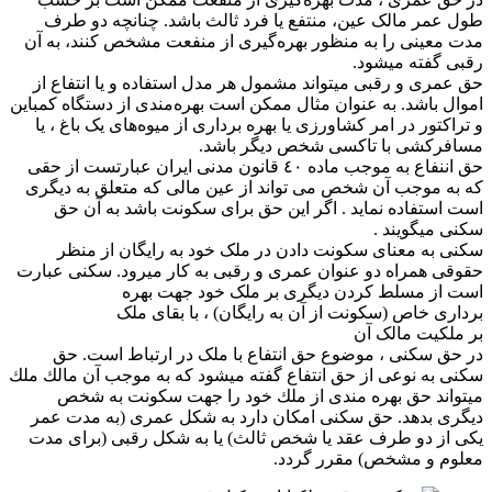
طول عمر مالک عین، منتفع یا فرد ثالث باشد. چنانچه دو طرف
مدت معینی را به منظور بهره‌گیری از منفعت مشخص کنند، به آن
رقبی گفته میشود.
حق عمری و رقبی میتواند مشمول هر مدل استفاده و یا انتفاع از
اموال باشد. به عنوان مثال ممکن است بهره‌مندی از دستگاه کمباین
و تراکتور در امر کشاورزی یا بهره برداری از میوه‌های یک باغ ، یا
مسافرکشی با تاکسی شخص دیگر باشد.
حق اننفاع به موجب ماده ٤٠ قانون مدنی ايران عبارتست از حقی
كه به موجب آن شخص می تواند از عين مالی كه متعلق به ديگری
است استفاده نمايد . اگر اين حق برای سكونت باشد به آن حق
سكنی میگويند .
سکنى‌ به معناى سکونت دادن در ملک خود به رایگان از منظر
حقوقی همراه دو عنوان عمری و رقبی‌ به کار میرود. سکنی عبارت
است از مسلط کردن دیگرى بر ملک خود جهت بهره
برداری خاص (سکونت از آن به رایگان) ، با بقاى ملک
بر ملکیت مالک آن
در حق سکنی ، موضوع حق انتفاع با ملک در ارتباط است. حق
سكنی به نوعی از حق انتفاع گفته میشود كه به موجب آن مالك ملك
میتواند حق بهره مندی از ملك خود را جهت سكونت به شخص
ديگری بدهد. حق سکنی امکان دارد به شکل عمری (به مدت عمر
یکی از دو طرف عقد یا شخص ثالث) یا به شکل رقبی (برای مدت
معلوم و مشخص) مقرر گردد.