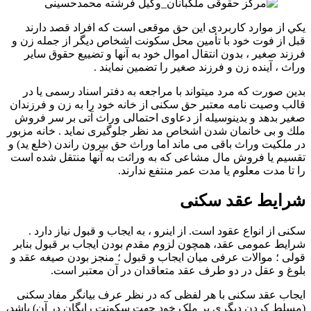
يكي از موارد كاربردی اين حق موقعی است كه افراد قصد دارند
قبل از فوت خود با تأمين محل سكونت اشخاص ديگر از جمله زن و
فرزند صغير ، بدون انتقال اموال خود به آنها و تضييع حقوق ساير
وراث ، آينده زن و فرزند صغير را تضمين نمايند .
بدين صورت كه مرد میتواند با مراجعه به دفتر اسناد رسمی يا در
قالب وصيت نامه معتبر حق سكنی از خانه خود را به زن و فرزندان
صغير بدهد و بدينوسيله از دعاوی احتمالی وراث آتی بر سر فروش
ملك و بی خانمان شدن اشخاص مد نظر جلوگيری نمايد . خانه مزبور
در ملكيت وراث باقی می ماند اما وراث حق بيرون راندن (خلع يد) و
تقسيم يا فروش مال مشاعی كه به وراثت به آنها منتقل شده است
را تا مدت معلوم يا مدت عمر منتفع ندارند.
شرایط عقد سکنی
سکنى‌ از انواع عقود است. از اینرو ، به ایجاب و قبول نیاز دارد .
شرایط عمومی عقد، همچون لزوم مقدم بودن ایجاب بر قبول بنابر
قولى ؛ موالات عرفی میان ایجاب و قبول ؛ منجز بودن صیغه عقد و
بلوغ و عقل در دو طرف عقد متعاقدان در آن معتبر است.
ایجاب عقد سکنى‌ با هر لفظى که در نظر عرف بیانگر مفاد سکنى‌
(مسلط کردن دیگرى بر ملک خود جهت سکونت رایگان در آن) باشد،