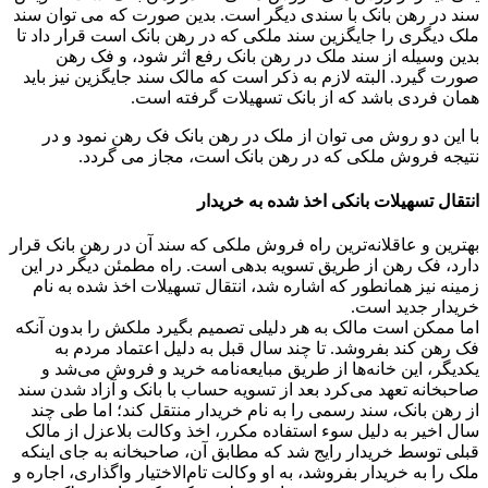
سند در رهن بانک با سندی دیگر است. بدین صورت که می توان سند
ملک دیگری را جایگزین سند ملکی که در رهن بانک است قرار داد تا
بدین وسیله از سند ملک در رهن بانک رفع اثر شود، و فک رهن
صورت گیرد. البته لازم به ذکر است که مالک سند جایگزین نیز باید
همان فردی باشد که از بانک تسهیلات گرفته است.
با این دو روش می توان از ملک در رهن بانک فک رهن نمود و در
نتیجه فروش ملکی که در رهن بانک است، مجاز می گردد.
انتقال تسهیلات بانکی اخذ شده به خریدار
بهترین و عاقلانه‌ترین راه فروش ملکی که سند آن در رهن بانک قرار
دارد، فک رهن از طریق تسویه بدهی است. راه مطمئن دیگر در این
زمینه نیز همانطور که اشاره شد، انتقال تسهیلات اخذ شده به نام
خریدار جدید است.
اما ممکن است مالک به هر دلیلی تصمیم بگیرد ملکش را بدون آنکه
فک رهن کند بفروشد. تا چند سال قبل به دلیل اعتماد مردم به
یکدیگر، این خانه‌ها از طریق مبایعه‌نامه خرید و فروش می‌شد و
صاحبخانه تعهد می‌کرد بعد از تسویه حساب با بانک و آزاد شدن سند
از رهن بانک، سند رسمی را به نام خریدار منتقل کند؛ اما طی چند
سال اخیر به دلیل سوء استفاده مکرر، اخذ وکالت بلاعزل از مالک
قبلی توسط خریدار رایج شد که مطابق آن، صاحبخانه به جای اینکه
ملک را به خریدار بفروشد، به او وکالت تام‌الاختیار واگذاری، اجاره و