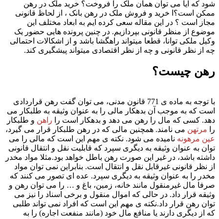
شود که آیا می توان همان ملک را فروخت؟ خرید ملک در رهن
ممکن است؟ا خرید و فروش ملک در رهن بانک ، از لحاظ قانونی
مجاز است ؟ در این مقاله سعی کرده ایم به ابعاد مختلف این
موضوع از منظر قانونی بپردازیم. در چنین پرونده هایی حضور یک
وکیل ملکی توانا، قطعا میتواند راهگشا باشد و از اشکالات احتمالی
چه از نظر قانونی و چه از نظر اقتصادی میتواند پیشگیری کند.
رهن چیست؟
با توجه به ماده ی 771 قانون مدنی، می توان گفت رهن قراردادی
است که به موجب آن بدهکار مالی را به عنوان وثیقه به طلبکار می
دهد. کسی که مال را رهن می دهد و بدهکار است را
راهن
و طلبکار
را
مرتهن
می نامند. همچنین مالی که در رهن طلبکار قرار می گیرد،
عین مرهونه
نامیده می شود. نکته ی مهم این است که مالی را می
توان به عنوان وثیقه به دیگری سپرد که قابلیت نقل و انتقال قانونی
داشته باشد، در غیر این صورت رهن باطل خواهد بود.مثلا مواد مخدر
از نظر قانونی غیرقابل نقل و انتقال است. بنابراین نمی توان مواد
مخدر را به عنوان وثیقه به دیگری سپرد. عده ای تصور می کنند که
صرفا مال غیرمنقول مانند خانه، زمین، باغ و … را می توان رهن و
وثیقه قرار داد. در حالی که اموال منقول و برخی اسناد را نیز می
توان رهن قرار داد.نکته ی مهم این است که افراد نمی تواند طلبی
که از دیگری دارند یا منافع مال خود (مانند منفعت اجاره) را به