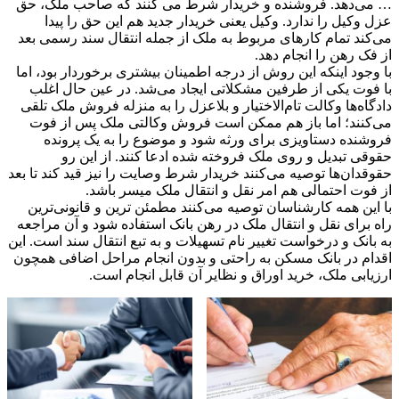
… می‌دهد. فروشنده و خریدار شرط می کنند که صاحب ملک، حق
عزل وکیل را ندارد. وکیل یعنی خریدار جدید هم این حق را پیدا
می‌کند تمام کارهای مربوط به ملک از جمله انتقال سند رسمی بعد
از فک رهن را انجام دهد.
با وجود اینکه این روش از درجه اطمینان بیشتری برخوردار بود، اما
با فوت یکی از طرفین مشکلاتی ایجاد می‌شد. در عین حال اغلب
دادگاه‌ها وکالت تام‌الاختیار و بلاعزل را به منزله فروش ملک تلقی
می‌کنند؛ اما باز هم ممکن است فروش وکالتی ملک پس از فوت
فروشنده دستاویزی برای ورثه شود و موضوع را به یک پرونده
حقوقی تبدیل و روی ملک فروخته شده ادعا کنند. از این رو
حقوقدان‌ها توصیه می‌کنند خریدار شرط وصایت را نیز قید کند تا بعد
از فوت احتمالی هم امر نقل و انتقال ملک میسر باشد.
با این همه کارشناسان توصیه می‌کنند مطمئن ترین و قانونی‌ترین
راه برای نقل و انتقال ملک در رهن بانک استفاده شود و آن مراجعه
به بانک و درخواست تغییر نام تسهیلات و به تبع انتقال سند است. این
اقدام در بانک مسکن به راحتی و بدون انجام مراحل اضافی همچون
ارزیابی ملک، خرید اوراق و نظایر آن قابل انجام است.