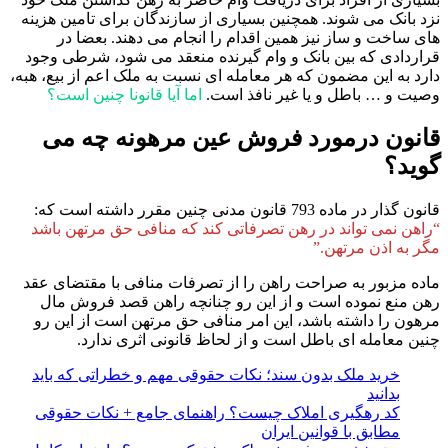
نزد بانک می شوند. همچنین بسیاری از سازندگان برای تامین هزینه
های ساخت و ساز نیز همین اقدام را انجام می دهند. بعضا در
قراردادی که بین بانک و وام گیرنده منعقد می شود، شرطی وجود
دارد به این مضمون که هر معامله ای نسبت به ملک اعم از بیع، هبه،
وصیت و … باطل و یا غیر نافذ است.
اما آیا قانونا چنین است؟
قانون درمورد فروش عین مرهونه چه می
گوید؟
قانون گذار در ماده 793 قانون مدنی چنین مقرر داشته است که:
“راهن نمی تواند در رهن تصرفاتی کند که منافی حق مرتهن باشد
مگر به اذن مرتهن.”
ماده مزبور به صراحت راهن را از تصرفات منافی با مقتضای عقد
رهن منع نموده است و از این رو چنانچه راهن قصد فروش مال
مرهون را داشته باشد، این امر منافی حق مرتهن است از این رو
چنین معامله ای باطل است و از لحاظ قانونی اثری ندارد.
خرید ملک بدون سند؛ نکات حقوقی مهم و خطراتی که باید
بدانید
کد رهگیری املاک چیست؟ راهنمای جامع + نکات حقوقی
مطابق با قوانین ایران