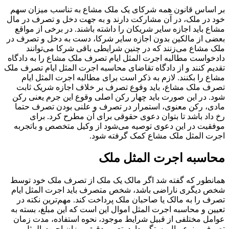
بر اساس قانون همه شرکای یک ملک مشاع به تناسب میزان سهم
خود در ملک، در آن مشارکت دارند و به جهت دخل و تصرف در مال
مشاع باید اجازه سایر شریکان را داشته باشند. در برخی از مواقع
بعضی از مالکین بدون اجازه سایر شرکا، دست به دخل و تصرف در
ملک مشاع می‌زنند که در چنین شرایطی باقی شرکا می‌توانند
دادخواست مطالبه اجرت المثل ایام تصرف ملک مشاع را به دادگاه
تقدیم کنند و از دادگاه تقاضای محاسبه اجرت المثل ایام تصرف ملک
مشاع را بکنند. لازم به ذکر است برای مطالبه اجرت المثل ایام
تصرف ملک مشاع، باید وقوع تصرف بر خلاف اجازه شریک ثابت
شود. در این صورت باید چهار رکن اصلی وقوع این جرم یعنی رکن
مادی، رکن معنوی، استمرار در تصرف و علنی بودن تصرف حتما
رخ داد باشد تا بتوان دعوی حقوقی برای آن مطرح کرد. برای
موفقیت در این دعوی توصیه می‌شود از وکیل متخصص و باتجربه
اجرت المثل ملک مشاع کمک گرفته شود.
محاسبه اجرت المثل ملک
همانطور که گفته شد اگر مالک یک ملک از تصرف ملک خود توسط
شخص دیگری ناراضی باشد، شخص متصرف باید اجرت المثل ایام
تصرف را به مالک یا صاحبان ملک پرداخت کند. مهم‌ترین نکته در
تعیین و محاسبه اجرت المثل اموال این است که این مبلغ، بسته به
عوامل مختلفی از قبیل شرایط موجود، نحوه استفاده، مدت زمان
تصرف و نوع مال بستگی دارد. تعیین دقیق میزان اجرت المثل