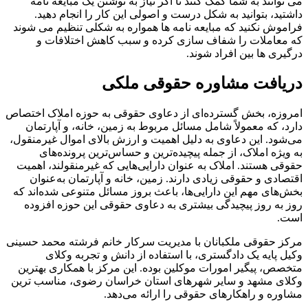
می توانند به شما کمک کنند تا اگر نیاز به نوشتن یک مبایعه نامه
داشتید، بتوانید به شکل درست و اصولی این کار را انجام دهید.
فراموش نکنید که مبایعه نامه ها همواره به شکلی تنظیم می شوند
که معاملات را شفاف سازی کرده و سبب کاهش اختلافات و
درگیری ها بین افراد شوند.
دریافت مشاوره حقوقی ملکی
امروزه، بخش گسترده‌ای از دعاوی حقوقی به حوزه املاک اختصاص
دارد، که معمولاً شامل مسائل مربوط به زمین، خانه، و آپارتمان
می‌شود. این دعاوی به دلیل اهمیت و ارزش بالای اموال غیرمنقول،
به ویژه املاک، از جمله پیچیده‌ترین و حساس‌ترین پرونده‌های
حقوقی هستند. املاک به عنوان دارایی‌هایی که غیرمنقولند، اهمیت
اقتصادی و حقوقی زیادی دارند. زمین، خانه و آپارتمان به‌عنوان
بخش‌های مهم این دارایی‌ها، باعث بروز مسائل متنوعی شده‌اند که
روز به روز پیچیدگی بیشتری به دعاوی حقوقی این حوزه افزوده
است.
مرکز حقوقی ملکبانان با مدیریت سرکار خانم فرشته محمد حسینی
وکیل پایه یک دادگستری، با استفاده از دانش و تجربه وکلای
متخصص، پیگیر امورات موکلین بوده. این مرکز با همکاری بهترین
وکلای مشهد و سایر شهرهای استان خراسان رضوی، مناسب ترین
مشاوره و راهکارهای حقوقی را ارائه می‌دهد.