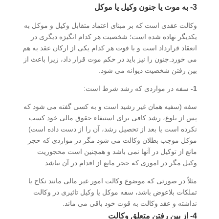
3- به موت یا جنون وکیل یا موکل
وکالت عقدی است که بر مبنای اعتماد متقابل وکیل و موکل به
یکدیگر نهاده شده است؛ شخصیت هر کدام انگیزه دیگری در
انعقاد قرارداد است و با فوت هر کدام یکی از ارکان عقد به هم
می خورد.جنون را نیز باید در حکم موت قرار داد، زیرا باعث از
بین رفتن شخصیت دیوانه می شود.
1-
سفه در مواردی که رشد شرط است:
سفه (سفیه همان غیر رشید است و به کسی گفته می شود که
پس از بلوغ، رشد کافی برای استیفاء حقوق مالی خود کسب
نکرده است یا بعد از تحصیل رشد، آن را از دست داده است)
موکل موجب بطلان وکالت می شود مگر در مواردی که حجر
مانع از توکیل در آنها نمی باشد و همچنین است محجوریت
وکیل مگر در اموری که حجر مانع از اقدام در آن نباشد.
مثلاً در صورتی که موضوع وکالت امور غیر مالی مانند نکاح یا
تملکات بلاعوض باشد، سفه موکل یا وکیل تاثیری در وکالت
نداشته و عقد وکالت به قوت خود باقی می ماند.
4- از بین رفتن متعلق وکالت