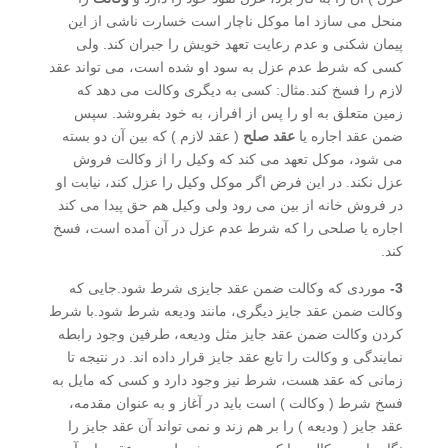
منحل می سازد اما موکل ناچار است خسارت ناشی از این
پیمان شکنی و عدم رعایت تعهد خویش را جبران کند. ولی
کسی که شرط عدم عزل به سود او شده است، می تواند عقد
لازم را فسخ کند.مثال: کسی به دیگری وکالت می دهد که
زمین متعلق به او را پس از افراز، به خود بفروشد. سپس
ضمن عقد اجاره یا
عقد صلح
( عقد لازم ) که بین آن دو بسته
می شود، موکل تعهد می کند که وکیل را از وکالت فروش
عزل نکند. در این فرض اگر موکل وکیل را عزل کند، نیابت او
در فروش خانه از بین می رود ولی وکیل هم حق پیدا می کند
اجاره یا صلحی را که شرط عدم عزل در آن آمده است، فسخ
کند.
3-
موردی که وکالت ضمن عقد جایزی شرط شود.جایی که
وکالت ضمن عقد جایز دیگری، مانند ودیعه شرط شود.با شرط
کردن وکالت ضمن عقد جایز مثل ودیعه، طرفین وجود رابطه
نمایندگی و وکالت را تابع عقد جایز قرار داده اند. در نتیجه تا
زمانی که عقد هست، شرط نیز وجود دارد و کسی که مایل به
فسخ شرط ( وکالت ) است باید در آغاز و به عنوان مقدمه،
عقد جایز ( ودیعه ) را بر هم زند و نمی تواند آن عقد جایز را