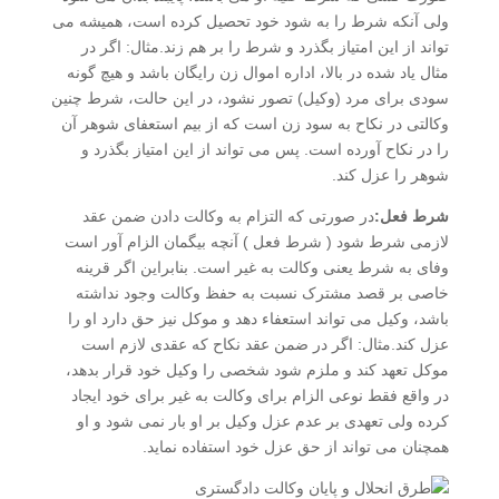
ولی آنکه شرط را به شود خود تحصیل کرده است، همیشه می
تواند از این امتیاز بگذرد و شرط را بر هم زند.مثال: اگر در
مثال یاد شده در بالا، اداره اموال زن رایگان باشد و هیچ گونه
سودی برای مرد (وکیل) تصور نشود، در این حالت، شرط چنین
وکالتی در نکاح به سود زن است که از بیم استعفای شوهر آن
را در نکاح آورده است. پس می تواند از این امتیاز بگذرد و
شوهر را عزل کند.
شرط فعل:
در صورتی که التزام به وکالت دادن ضمن عقد
لازمی شرط شود ( شرط فعل ) آنچه بیگمان الزام آور است
وفای به شرط یعنی وکالت به غیر است. بنابراین اگر قرینه
خاصی بر قصد مشترک نسبت به حفظ وکالت وجود نداشته
باشد، وکیل می تواند استعفاء دهد و موکل نیز حق دارد او را
عزل کند.مثال: اگر در ضمن عقد نکاح که عقدی لازم است
موکل تعهد کند و ملزم شود شخصی را وکیل خود قرار بدهد،
در واقع فقط نوعی الزام برای وکالت به غیر برای خود ایجاد
کرده ولی تعهدی بر عدم عزل وکیل بر او بار نمی شود و او
همچنان می تواند از حق عزل خود استفاده نماید.