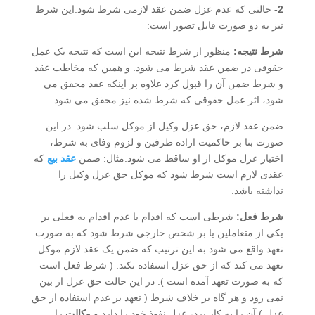
2-
حالتی که عدم عزل ضمن عقد لازمی شرط شود.این شرط
نیز به دو صورت قابل تصور است:
شرط نتیجه:
منظور از شرط نتیجه این است که نتیجه یک عمل
حقوقی در ضمن عقد شرط می شود. و همین که مخاطب عقد
و شرط ضمن آن را قبول کرد علاوه بر اینکه عقد محقق می
شود، اثر عمل حقوقی که شرط شده نیز محقق می شود.
ضمن عقد لازم، حق عزل وکیل از موکل سلب شود. در این
صورت بنا بر حاکمیت اراده طرفین و لزوم وفای به شرط،
اختیار عزل موکل از او ساقط می شود.مثال: ضمن
عقد بیع
که
عقدی لازم است شرط شود که موکل حق عزل وکیل را
نداشته باشد.
شرط فعل:
شرطی است که اقدام یا عدم اقدام به فعلی بر
یکی از متعاملین یا بر شخص خارجی شرط شود.که به صورت
تعهد واقع می شود به این ترتیب که ضمن یک عقد لازم موکل
تعهد می کند که از حق عزل استفاده نکند. ( شرط فعل است
که به صورت تعهد آمده است ). در این حالت حق عزل از بین
نمی رود و هر گاه بر خلاف شرط ( تعهد بر عدم استفاده از حق
عزل ) آن را به کار برد، عزل نفوذ خود را دارد و
وکالت
را