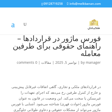
09128719258
info@melkbanan.com
فورس ماژور در قراردادها –
راهنمای حقوقی برای طرفین
معامله
manager
by
|
نوامبر 5, 2025
|
مقالات
|
0 comments
در قراردادهای ملکی و تجاری، گاهی اتفاقات غیرقابل پیش‌بینی
و خارج از کنترل طرفین رخ می‌دهد که اجرای تعهدات را
غیرممکن یا سخت می‌کند. این وضعیت در قانون به عنوان
فورس ماژور (حوادث قهری) شناخته می‌شود. آشنایی با فورس
ماژور می‌تواند از مشکلات حقوقی و دعاوی طولانی جلوگیری