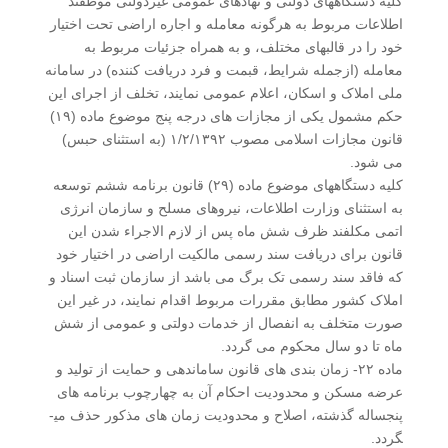
کلیه دستگاههای دولتی و نهادهای عمومی غیردولتی موظفند
اطلاعات مربوط به هرگونه معامله و اجاره اراضی تحت اختیار
خود را در قالبهای مختلف، و به همراه جزئیات مربوط به
معامله (ازجمله شرایط، قبمت و فرد دریافت کننده) در سامانه
ملی املاک و اسکان، اعلام عمومی نمایند، تخلف از اجرای این
حکم مشمول یکی از مجازات های درجه پنج موضوع ماده (۱۹)
قانون مجازات اسلامی مصوب ۱/۲/۱۳۹۲ (به استثنای حبس)
می شود.
کلیه دستگاههای موضوع ماده (۲۹) قانون برنامه ششم توسعه
به استثنای وزارت اطلاعات، نیروهای مسلح و سازمان انرژی
اتمی مکلفند ظرف شش ماه پس از لازم الاجراء شدن این
قانون برای دریافت سند رسمی مالکیت اراضی در اختیار خود
که فاقد سند رسمی تک برگ می باشد از سازمان ثبت اسناد و
املاک کشور مطابق مقررات مربوط اقدام نمایند، در غیر این
صورت متخلف به انفصال از خدمات دولتی و عمومی از شش
ماه تا دو سال محکوم می گردد.
ماده ۲۲- زمان بندی های قانون ساماندهی و حمایت از تولید و
عرضه مسکن و محدودیت احکام آن به چهارچوب برنامه های
پنجساله گذشته، اصلاح و محدودیت زمان های مذکور حذف می­
گردد.