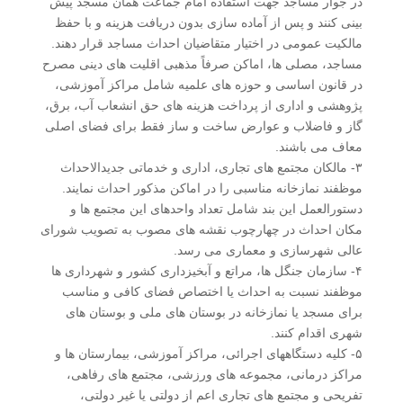
در جوار مساجد جهت استفاده امام جماعت همان مسجد پیش
بینی کنند و پس از آماده سازی بدون دریافت هزینه و با حفظ
مالکیت عمومی در اختیار متقاضیان احداث مساجد قرار دهند.
مساجد، مصلی ها، اماکن صرفاً مذهبی اقلیت های دینی مصرح
در قانون اساسی و حوزه های علمیه شامل مراکز آموزشی،
پژوهشی و اداری از پرداخت هزینه های حق انشعاب آب، برق،
گاز و فاضلاب و عوارض ساخت و ساز فقط برای فضای اصلی
معاف می باشند.
۳- مالکان مجتمع های تجاری، اداری و خدماتی جدیدالاحداث
موظفند نمازخانه مناسبی را در اماکن مذکور احداث نمایند.
دستورالعمل این بند شامل تعداد واحدهای این مجتمع ها و
مکان احداث در چهارچوب نقشه های مصوب به تصویب شورای
عالی شهرسازی و معماری می رسد.
۴- سازمان جنگل ها، مراتع و آبخیزداری کشور و شهرداری ها
موظفند نسبت به احداث یا اختصاص فضای کافی و مناسب
برای مسجد یا نمازخانه در بوستان های ملی و بوستان های
شهری اقدام کنند.
۵- کلیه دستگاههای اجرائی، مراکز آموزشی، بیمارستان ها و
مراکز درمانی، مجموعه های ورزشی، مجتمع های رفاهی،
تفریحی و مجتمع های تجاری اعم از دولتی یا غیر دولتی،