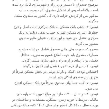
موضوع صندوق، با دستور وزیر راه و شهرسازی قابل برداشت
است. بلافاصله پس از تشکیل صندوق، کلیه وجوه حساب
مذکور پس از گردش خزانه داری کل کشور به صندوق منتقل
می­گردد.
تبصره ۴- بدهی بانک مسکن به بانک مرکزی بابت اصل و فرع
خطوط اعتباری مسکن مهر به حساب بدهی دولت به بانک
مرکزی منتقل می شود و این مبلغ به عنوان منابع صندوق
منظور می گردد.
تبصره ۵- صورت های مالی صندوق شامل جزئیات منابع و
مصارف صندوق باید جهت اطلاع عموم به صورت حداقل
فصلی بر تارنمای وزارت راه و شهرسازی منتشر گردد.
تبصره ۶- پس از لازم الاجراء شدن این قانون، هرگونه
اختصاص بودجه، کمک و یارانه دولتی در بخش مسکن صرفاً از
طریق این صندوق امکان پذیر است.
تبصره ۷- کلیه حسابهای صندوق صرفاً نزد بانک مسکن افتتاح
می شود.
تبصره ۸- در سال ۱۴۰۰، مازاد بر مبالغ تعیین شده پایه های
مالیاتی مرتبط با حوزه زمین، مسکن، مستغلات و ساختمان در
بودجه سال ۱۴۰۰ کل کشور و از سال ۱۴۰۱ کلیه مبالغ دریافتی