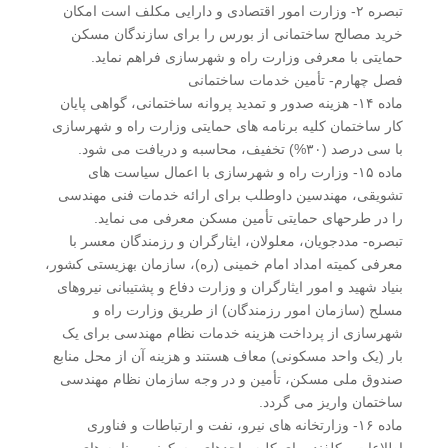
تبصره ۲- وزارت امور اقتصادی و دارایی مکلف است امکان
خرید مصالح ساختمانی از بورس را برای سازندگان مسکن
حمایتی با معرفی وزارت راه و شهرسازی فراهم نماید.
فصل چهارم- تأمین خدمات ساختمانی
ماده ۱۴- هزینه صدور و تمدید پروانه ساختمانی، گواهی پایان
کار ساختمان کلیه برنامه های حمایتی وزارت راه و شهرسازی
با سی درصد (۳۰%) تخفیف، محاسبه و دریافت می شود.
ماده ۱۵- وزارت راه و شهرسازی با اعمال سیاست های
تشویقی، مهندسین داوطلب برای ارائه خدمات فنی مهندسی
را در طرحهای حمایتی تأمین مسکن معرفی می نماید.
تبصره- مددجویان، معلولان، ایثارگران و رزمندگان معسر با
معرفی کمیته امداد امام خمینی (ره)، سازمان بهزیستی کشور،
بنیاد شهید و امور ایثارگران و وزارت دفاع و پشتیبانی نیروهای
مسلح (سازمان امور رزمندگان) از طریق وزارت راه و
شهرسازی از پرداخت هزینه خدمات نظام مهندسی برای یک
بار (یک واحد مسکونی) معاف هستند و هزینه آن از محل منابع
صندوق ملی مسکن، تأمین و در وجه سازمان نظام مهندسی
ساختمان واریز می گردد.
ماده ۱۶- وزارتخانه های نیرو، نفت و ارتباطات و فناوری