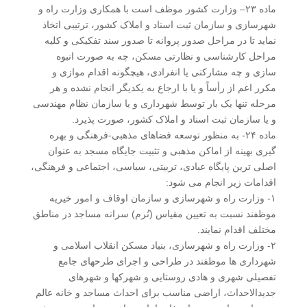
ماده ۲۳– وزارت کشور موظف است با همکاری وزارت راه و
شهرسازی و سازمان ثبت اسناد و املاک کشور، ترتیبی اتخاذ
نماید تا در مراحل صدور پروانه تا صدور سند تفکیکی و کلیه
مراحل کارشناسی و نظارتی مسکن، چه به صورت انبوه
سازی و چه مشارکتی یا انفرادی، هیچگونه اقدام موازی و
مکرر اعم از رأساً و یا با ارجاع به یکدیگر انجام نشده و هر
مرحله تنها یک بار توسط شهرداری و یا سازمان نظام مهندسی
و یا سازمان ثبت اسناد و املاک کشور، صورت پذیرد.
ماده ۲۴- به منظور توسعه فضاهای مذهبی-فرهنگی و بهره
گیری بهینه از اماکن مذهبی و تثبیت جایگاه مسجد به عنوان
اصلی ترین پایگاه عبادی، تربیتی، سیاسی، اجتماعی و فرهنگی،
اقدامات زیر انجام می شود:
١- وزارت راه و شهرسازی و سازمان اوقاف و امور خیریه
موظفند نسبت به تعیین مقیاس (نُرم) سرانه مساجد در مناطق
مختلف اقدام نمایند.
۲- وزارت راه و شهرسازی، بنیاد مسکن انقلاب اسلامی و
شهرداری ها موظفند در طراحی و اجرای طرحهای جامع
تفصیلی شهری و هادی روستایی و شهرکها و شهرهای
جدیدالاحداث، اراضی مناسب برای احداث مساجد و خانه عالم