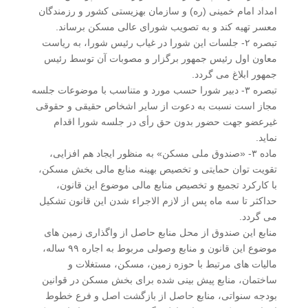
امداد امام خمینی (ره) و سازمان بهزیستی کشور و رزمندگان
معسر تهیه کند و به تصویب شورای عالی مسکن برساند.
تبصره ۲- جلسات این شورا در غیاب رئیس شورا، به ریاست
معاون اول رئیس جمهور برگزار و مصوبات آن توسط رئیس
جمهور ابلاغ می گردد.
تبصره ۳- دبیر شورا حسب مورد و متناسب با موضوعات جلسه
مجاز است نسبت به دعوت از سایر اشخاص حقیقی و حقوقی
غیرعضو جهت حضور بدون حق رأی در جلسه شورا اقدام
نماید.
ماده ۳- «صندوق ملی مسکن» به منظور ایجاد هم افزایی،
تقویت توان حمایتی و تخصیص بهینه منابع مالی بخش مسکن،
با کارکرد تجمیع و تخصیص منابع مالی موضوع این قانون،
حداکثر تا سه ماه پس از لازم الاجراء شدن این قانون تشکیل
می گردد.
منابع این صندوق از محل منابع حاصل از واگذاری زمین های
موضوع این قانون و منابع وصولی مربوط به اجاره ۹۹ ساله،
مالیات های مرتبط با حوزه زمین، مسکن، مستغلات و
ساختمان، منابع پیش بینی شده برای بخش مسکن در قوانین
بودجه سنواتی، منابع حاصل از بازگشت اصل و فرع خطوط