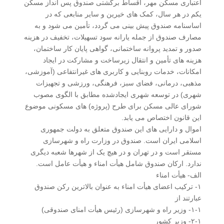
اعتباری مسکن مهر، اقساط برگشتی صندوق پس انداز مسکن
یکم در هر سال، کمک های خیرین و سایر منابعی که در
اساسنامه صندوق پیش بینی می گردد، تأمین می شود و به
مصارف صندوق از جمله یارانه سود تسهیلات، تخفیف در هزینه
صدور و تمدید پروانه ساختمانی، گواهی پایان کار ساختمان،
هزینه های تأمین و انتقال زیرساخت و مشارکت در ایجاد
امکانات، خدمات روبنایی و کاربری های غیرانتفاعی (آموزشی،
مذهبی، درمانی، فضای سبز، فرهنگی، ورزشی و تجهیزات
شهری) در توسعه شهری ایجادشده مطابق با الگوی مصوب
شورای عالی مسکن برای طرح (پروژه) های مسکونی موضوع
این قانون اختصاص می یابد.
اموال و دارایی های این صندوق متعلق به دولت جمهوری
اسلامی ایران است. صندوق در وزارت راه و شهرسازی
مستقر است و در تهران و در هیچ یک از شهرها شعبه دیگری
ندارد. ارکان صندوق شامل هیأت امناء و هیأت عامل است.
الف- هیأت امناء
۱- ترکیب اعضای هیأت امناء به عنوان بالاترین رکن صندوق
عبارتند از
۱-۱- وزیر راه و شهرسازی (رئیس هیأت امنای صندوقی)
۲-۱- وزیر کشور