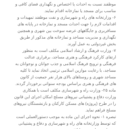
موظفند نسبت به احداث یا اختصاص و نگهداری فضای کافی و
مناسب برای مسجد یا نمازخانه اقدام نمایند.
۶- وزارتخانه های راه و شهرسازی و نفت موظفند تمهیدات و
اقدامات لازم را جهت احداث مسجد و نمازخانه در پایانه های
مسافربری و جایگاههای عرضه سوخت بین شهری و همچنین
نگهداری و مدیریت مساجد و نمازخانه های مذکور از طریق
بخش غیردولتی به عمل آورند.
۷- وزارت فرهنگ و ارشاد اسلامی مکلف است به منظور
ارتقای کارکرد فرهنگی و هنری مساجد، برقراری عدالت
فرهنگی و ترویج فرهنگ اسلامی و جذب جوانان و نوجوانان به
مساجد، با رعایت موازین اسلامی ترتیبی اتخاذ نماید تا کلیه
مساجد شهری و روستاهای بالای هزار نفر جمعیت از کانون
های فرهنگی و هنری براساس بودجه سنواتی برخوردار گردند.
ماده ۲۵- وزارت راه و شهرسازی مکلف است با همکاری
وزارت دفاع و پشتیبانی نیروهای مسلح امکان اجرای این قانون
را در طرح (پروژه) های مسکن کارکنان و بازنشستگان نیروهای
مسلح فراهم نماید.
تبصره ۱- نحوه اجرای این ماده به موجب دستورالعملی است
که توسط وزارتخانه های راه و شهرسازی و دفاع و پشتیبانی