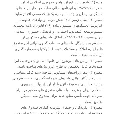
ماده (۱) قانون بازار اوراق بهادار جمهوری اسلامی ایران
مصوب ۱۳۸۴/۹/۱ برای تأمین مالی ساخت و اجاره واحدهای
مسکونی از طریق جذب سرمایه بخش خصوصی اقدام نماید.
تبصره ۱- انتقال زمین های بخش دولتی و نهادهای عمومی
غیردولتی دستگاههای مشمول ماده (۲۹) قانون برنامه پنجساله
ششم توسعه اقتصادی، اجتماعی و فرهنگی جمهوری اسلامی
ایران مصوب ۱۳۹۵/۱۲/۱۴، انتقال واحدهای مسکونی از
صندوق به دارندگان واحدهای سرمایه گذاری نهائی این صندوق
ها و اجاره املاک و مستغلات توسط شرکتهای سرمایه گذاری
از مالیات معاف است.
تبصره ۲– زمین های موضوع این قانون می تواند در قالب این
صندوق ها قابل تخصیص به طرح (پروژه) های ساخت باشد.
تبصره ۳- انتقال واحدهای مسکونی ساخته شده فاقد متقاضی
از بین دارندگان نهائی واحدهای سرمایه گذاری، به صندوق های
مدیریت دارایی موضوع قانون بازار اوراق بهادار جمهوری
اسلامی ایران و عرضه واحدهای صندوق های مذکور در بازار
سرمایه جهت تأمین منابع جدید برای صندوق ملی مسکن
بلامانع است.
تبصره ۴– دارندگان واحدهای سرمایه گذاری صندوق های
موضوع این ماده در اولویت واگذاری واحدهای ساختمانی قرار