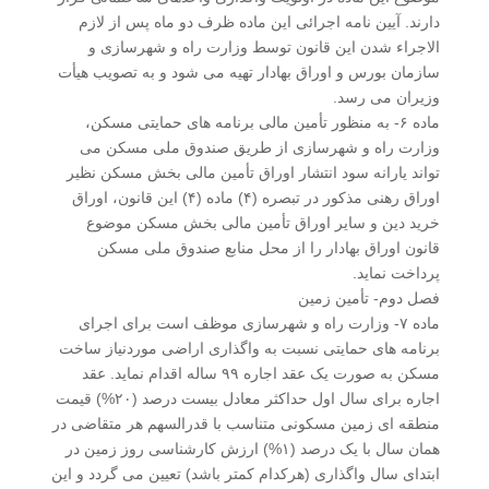
دارند. آیین نامه اجرائی این ماده ظرف دو ماه پس از لازم
الاجراء شدن این قانون توسط وزارت راه و شهرسازی و
سازمان بورس و اوراق بهادار تهیه می شود و به تصویب هیأت
وزیران می رسد.
ماده ۶- به منظور تأمین مالی برنامه های حمایتی مسکن،
وزارت راه و شهرسازی از طریق صندوق ملی مسکن می
تواند یارانه سود انتشار اوراق تأمین مالی بخش مسکن نظیر
اوراق رهنی مذکور در تبصره (۴) ماده (۴) این قانون، اوراق
خرید دین و سایر اوراق تأمین مالی بخش مسکن موضوع
قانون اوراق بهادار را از محل منابع صندوق ملی مسکن
پرداخت نماید.
فصل دوم- تأمین زمین
ماده ۷- وزارت راه و شهرسازی موظف است برای اجرای
برنامه های حمایتی نسبت به واگذاری اراضی موردنیاز ساخت
مسکن به صورت یک عقد اجاره ۹۹ ساله اقدام نماید. عقد
اجاره برای سال اول حداکثر معادل بیست درصد (۲۰%) قیمت
منطقه ای زمین مسکونی متناسب با قدرالسهم هر متقاضی در
همان سال با یک درصد (۱%) ارزش کارشناسی روز زمین در
ابتدای سال واگذاری (هرکدام کمتر باشد) تعیین می گردد و این