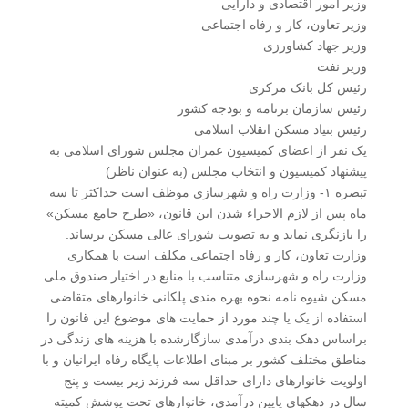
وزیر امور اقتصادی و دارایی
وزیر تعاون، کار و رفاه اجتماعی
وزیر جهاد کشاورزی
وزیر نفت
رئیس کل بانک مرکزی
رئیس سازمان برنامه و بودجه کشور
رئیس بنیاد مسکن انقلاب اسلامی
یک نفر از اعضای کمیسیون عمران مجلس شورای اسلامی به
پیشنهاد کمیسیون و انتخاب مجلس (به عنوان ناظر)
تبصره ۱- وزارت راه و شهرسازی موظف است حداکثر تا سه
ماه پس از لازم الاجراء شدن این قانون، «طرح جامع مسکن»
را بازنگری نماید و به تصویب شورای عالی مسکن برساند.
وزارت تعاون، کار و رفاه اجتماعی مکلف است با همکاری
وزارت راه و شهرسازی متناسب با منابع در اختیار صندوق ملی
مسکن شیوه نامه نحوه بهره مندی پلکانی خانوارهای متقاضی
استفاده از یک یا چند مورد از حمایت های موضوع این قانون را
براساس دهک بندی درآمدی سازگارشده با هزینه های زندگی در
مناطق مختلف کشور بر مبنای اطلاعات پایگاه رفاه ایرانیان و با
اولویت خانوارهای دارای حداقل سه فرزند زیر بیست و پنج
سال در دهکهای پایین درآمدی، خانوارهای تحت پوشش کمیته