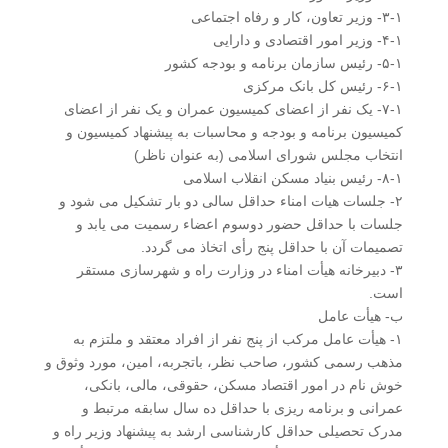
۳-۱- وزیر تعاون، کار و رفاه اجتماعی
۴-۱- وزیر امور اقتصادی و دارایی
۵-۱- رئیس سازمان برنامه و بودجه کشور
۶-۱- رئیس کل بانک مرکزی
۷-۱- یک نفر از اعضای کمیسیون عمران و یک نفر از اعضای
کمیسیون برنامه و بودجه و محاسبات به پیشنهاد کمیسیون و
انتخاب مجلس شورای اسلامی (به عنوان ناظر)
۸-۱- رئیس بنیاد مسکن انقلاب اسلامی
۲- جلسات هیات امناء حداقل سالی دو بار تشکیل می شود و
جلسات با حداقل حضور دوسوم اعضاء رسمیت می یابد و
تصمیمات آن با حداقل پنج رأی اتخاذ می گردد.
۳- دبیرخانه هیأت امناء در وزارت راه و شهرسازی مستقر
است.
ب- هیأت عامل
۱- هیأت عامل مرکب از پنج نفر از افراد معتقد و ملتزم به
مذهب رسمی کشور، صاحب نظر، باتجربه، امین، مورد وثوق و
خوش نام در امور اقتصاد مسکن، حقوقی، مالی، بانکی،
عمرانی و برنامه ریزی با حداقل ده سال سابقه مرتبط و
مدرک تحصیلی حداقل کارشناسی ارشد به پیشنهاد وزیر راه و