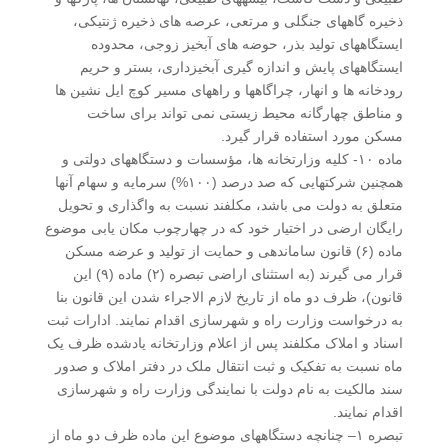
ذخیره گاههای جنگلی و مرتعی، عرصه های ذخیره ژنتیکی،
ایستگاههای تولید بذر، حوضه های آبخیز زوجی، محدوده
ایستگاههای پایش و اندازه گیری آبخیزداری، بستر و حریم
رودخانه ها و انهار، چراگاهها و راههای مسیر کوچ ایل نشین ها
و مناطق چهارگانه محیط زیستی نمی تواند برای ساخت
مسکن مورد استفاده قرار گیرد.
ماده ۱۰- کلیه وزارتخانه ها، مؤسسات و دستگاههای دولتی و
همچنین شرکتهایی که صد درصد (۱۰۰%) سرمایه و سهام آنها
متعلق به دولت می باشد، مکلفند نسبت به واگذاری و تحویل
رایگان ارضی در اختیار خود که در چهارچوب مکان یابی موضوع
ماده (۶) قانون ساماندهی و حمایت از تولید و عرضه مسکن
قرار می گیرند (به استثنای اراضی تبصره (۲) ماده (۹) این
قانون)، ظرف دو ماه از تاریخ لازم الاجراء شدن این قانون بنا
به درخواست وزارت راه و شهرسازی اقدام نمایند. ادارات ثبت
اسناد و املاک مکلفند پس از اعلام وزارتخانه یادشده ظرف یک
ماه نسبت به تفکیک و ثبت انتقال ملک در دفتر املاک و صدور
سند مالکیت به نام دولت با نمایندگی وزارت راه و شهرسازی
اقدام نمایند.
تبصره ۱– چنانچه دستگاههای موضوع این ماده ظرف دو ماه از