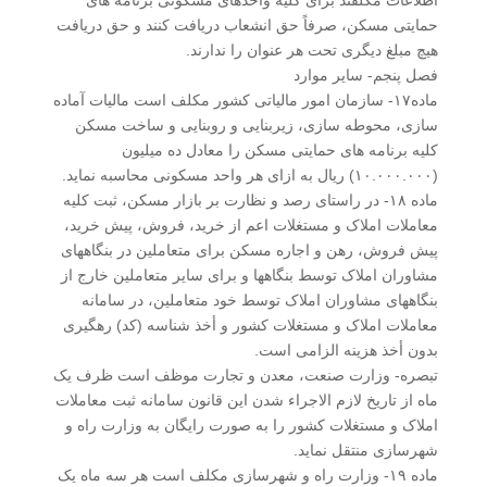
اطلاعات مکلفند برای کلیه واحدهای مسکونی برنامه های
حمایتی مسکن، صرفاً حق انشعاب دریافت کنند و حق دریافت
هیچ مبلغ دیگری تحت هر عنوان را ندارند.
فصل پنجم- سایر موارد
ماده۱۷- سازمان امور مالیاتی کشور مکلف است مالیات آماده
سازی، محوطه سازی، زیربنایی و روبنایی و ساخت مسکن
کلیه برنامه های حمایتی مسکن را معادل ده میلیون
(۱۰.۰۰۰.۰۰۰) ریال به ازای هر واحد مسکونی محاسبه نماید.
ماده ۱۸- در راستای رصد و نظارت بر بازار مسکن، ثبت کلیه
معاملات املاک و مستغلات اعم از خرید، فروش، پیش خرید،
پیش فروش، رهن و اجاره مسکن برای متعاملین در بنگاههای
مشاوران املاک توسط بنگاهها و برای سایر متعاملین خارج از
بنگاههای مشاوران املاک توسط خود متعاملین، در سامانه
معاملات املاک و مستغلات کشور و أخذ شناسه (کد) رهگیری
بدون أخذ هزینه الزامی است.
تبصره- وزارت صنعت، معدن و تجارت موظف است ظرف یک
ماه از تاریخ لازم الاجراء شدن این قانون سامانه ثبت معاملات
املاک و مستغلات کشور را به صورت رایگان به وزارت راه و
شهرسازی منتقل نماید.
ماده ۱۹- وزارت راه و شهرسازی مکلف است هر سه ماه یک