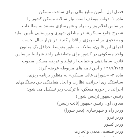
فصل اول- تأمین منابع مالی برای ساخت مسکن
ماده ۱- دولت موظف است نیاز سالانه مسکن کشور را
براساس اعلام وزارت راه و شهرسازی مستند به مطالعات
«طرح جامع مسکن»، در مناطق شهری و روستایی تأمین نماید
و به نحوی برنامه ریزی و اقدام کند تا در چهار سال نخست
اجرای این قانون، سالانه به طور متوسط حداقل یک میلیون
واحد مسکونی در کشور برای متقاضیان واجد شرایط براساس
قانون ساماندهی و حمایت از تولید و عرضه مسکن مصوب
۱۳۸۷/۲/۲۵ و آیین نامه های مربوطه عرضه گردد.
ماده ۲- «شورای عالی مسکن» به منظور برنامه ریزی،
سیاستگذاری اجرائی، نظارت و ایجاد هماهنگی بین دستگاههای
اجرائی در حوزه مسکن، با ترکیب زیر تشکیل می شود:
رئیس جمهور (رئیس شورا)
معاون اول رئیس جمهور (نائب رئیس)
وزیر راه و شهرسازی (دبیر شورا)
وزیر نیرو
وزیر کشور
وزیر صنعت، معدن و تجارت