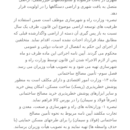
متصل به بافت شهری و اراضی دستگاهها را در اولویت قرار
دهد.
تبصره- وزارت راه و شهرسازی موظف است ضمن استفاده از
ظرفیت های توسعه اراضی موضوع این قانون، ظرف یک سال
نسبت به باز پس گیری آن دسته از اراضی واگذارشده قبلی که
مطابق مفاد قرارداد احداث نشده است، اقدام نماید. متخلفین
از اجرای این حکم به انفصال از خدمات دولتی و عمومی
محکوم می گردند. آیین نامه اجرائی این ماده ظرف دو ماه
پس از لازم الاجراء شدن این قانون توسط وزارت راه و
شهرسازی تهیه می شود و به تصویب هیأت وزیران می رسد.
فصل سوم- تأمین مصالح ساختمانی
ماده ۱۳- وزارت امور اقتصادی و دارای مکلف است به منظور
پوشش خطرپذیری (ریسک) ساخت مسکن، امکان پیش خرید
و سایر ابزارهای پوشش خطرپذیری خرید مصالح ساختمانی
(صرفاً فولاد و سیمان) را در بورس کالا فراهم نماید.
تبصره ۱- وزارتخانه های راه و شهرسازی و صنعت، معدن و
تجارت مکلفند آیین نامه مربوط به نحوه تأمین مصالح
ساختمانی (فولاد و سیمان) را برای طرحهای مسکن حمایتی (با
حذف واسطه­ ها) تهیه نمایند و به تصویب هیأت وزیران برسانند.