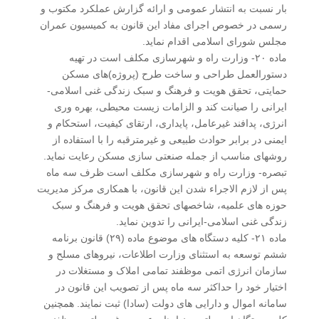
بار نسبت به انتشار عمومی و ارائه گزارش عملکرد مکتوب و
رسمی در خصوص اجرای مفاد این قانون به کمیسیون عمران
مجلس شورای اسلامی اقدام نماید.
ماده ۲۰- وزارت راه و شهرسازی مکلف است در تهیه
دستورالعمل طراحی و ساخت طرح (پروژه)­های مسکن
حمایتی، تحقق هویت و فرهنگ و سبک زندگی غنی اسلامی-
ایرانی را صیانت کند و الزامات زیست محیطی، بهره وری
انرژی، پدافند غیرعامل، پایداری، ارتقای کیفیت، استحکام و
ایمنی در برابر حوادث طبیعی و غیرمترقبه را با استفاده از
روشهای مناسب از جمله صنعتی سازی مسکن رعایت نماید.
تبصره- وزارت راه و شهرسازی مکلف است ظرف سه ماه
پس از لازم الاجراء شدن این قانون، با همکاری مرکز مدیریت
حوزه های علمیه، شاخصهای تحقق هویت و فرهنگ و سبک
زندگی غنی اسلامی-ایرانی را تدوین نماید.
ماده ۲۱- کلیه دستگاه های موضوع ماده (۲۹) قانون برنامه
ششم توسعه به استثنای وزارت اطلاعات، نیروهای مسلح و
سازمان انرژی اتمی موظفند تمامی املاک و مستغلات در
اختیار خود را حداکثر سه ماه پس از تصویب این قانون در
سامانه اموال و دارایی های دولت (سادا) ثبت نمایند. همچنین