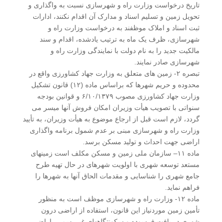
تاریخ درخواست وزارت راه و شهرسازی نسبت به واگذاری و
تحویل زمین و تسلیم اسناد و مدارک آن اقدام نکنند، ادارات
ثبت اسناد و املاک موظفند به درخواست وزارت راه و
شهرسازی، ظرف یک ماه به ترتیب یادشده، اقدام و سند
مالکیت جدید را به نام دولت با نمایندگی وزارت راه و
شهرسازی صادر نمایند.
تبصره ۲- زمین های متعلق به وزارت جهاد کشاورزی واقع در
محدوده و حریم شهرها که براساس ماده (۱۲) قانون تشکیل
وزارت جهاد کشاورزی مصوب ۶/۱۰/۱۳۷۹ و قوانین بودجه
سنواتی با تصویب هیأت وزیران امکان فروش آنها میسر می
گردد، لازم است قبل از ارجاع موضوع به هیأت وزیران، به تأیید
وزارت راه و شهرسازی مبنی بر عدم شمول برنامه واگذاری
اراضی جهت احداث و تولید مسکن برسد.
ماده ۱۱– سازمان ملی زمین و مسکن مکلف است زمینهای
مستعد توسعه شهری با اولویت شهرهای در حال تهیه طرح
جامع شهری را شناسایی و مقدمات الحاق آنها به شهرها را
فراهم نماید.
ماده ۱۲- وزارت راه و شهرسازی موظف است به منظور
تأمین زمین موردنیاز این قانون، استفاده از اراضی درون
شهری در بافت فرسوده و سکونتگاههای غیررسمی، اراضی