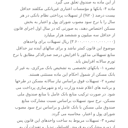
از این ماده به صندوق تعلق می گیرد.
ماده ۴- بانکها و مؤسسات اعتباری غیربانکی مکلفند حداقل
بیست درصد (۲۰%) از تسهیلات پرداختی نظام بانکی در هر
سال را با نرخ سود مصوب شورای پول و اعتبار به بخش
مسکن اختصاص دهند، به صورتی که در سال اول اجرای قانون
از حداقل سه میلیون و ششصد هزار میلیارد
(۳.۶۰۰.۰۰۰.۰۰۰.۰۰۰.۰۰۰) ریال تسهیلات برای واحدهای
موضوع این قانون کمتر نباشد و برای سالهای آینده نیز حداقل
منابع تسهیلاتی مذکور با افزایش درصد صدرالذکر مطابق با نرخ
تورم سالانه افزایش یابد.
تبصره ۱- بانکهای تخصصی به تشخیص بانک مرکزی، به غیر از
بانک مسکن از شمول احکام این ماده مستثنی هستند.
تبصره ۲- تسهیلات فوق براساس نیاز سالانه مسکن در طرحها
و برنامه های اعلام شده وزارت راه و شهرسازی پرداخت می
شود. در صورت ترکیب منابع بانک عامل با منابع صندوق ملی
مسکن، نرخ سود تسهیلات براساس نسبت مشارکت منابع
صندوق ملی مسکن با بانک عامل و براساس نرخ سود مصوب
شورای پول و اعتبار، محاسبه می گردد.
تبصره ۳- تسهیلات مربوط به ساخت واحدهای این قانون پس
از دوره مشارکت به فروش اقساطی تبدیل و تعهدات آن به