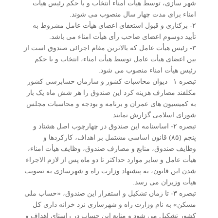
شهر سازی، توسط هیأت امناء انتخاب و با حکم رئیس هیأت
امناء برای مدت چهار سال منصوب می شوند.
۲- برکناری و قبول استعفای اعضای هیأت عامل مشروط به
تأیید دوسوم اعضای صاحب رأی هیأت امناء می باشد.
۳- رئیس هیأت عامل که بالاترین مقام اجرائی صندوق است از
بین اعضای هیأت عامل توسط هیأت امناء، انتخاب و با حکم
رئیس هیأت امناء منصوب می شود.
تبصره ۱– دیوان محاسبات کشور و سازمان حسابرسی کشور
مکلفند مصارف هزینه کرد این صندوق را هر شش ماه یک بار
به کمیسیون های عمران و برنامه و بودجه و محاسبات مجلس
شورای اسلامی گزارش نمایند.
تبصره ۲- اساسنامه این صندوق در چهارچوب اصل هشتاد و
پنجم (۸۵) قانون اساسی مشتمل بر اهداف، کارکردها و
وظایف صندوق، منابع و مصارف صندوق، وظایف هیأت امناء،
هیأت عامل و سایر موارد حداکثر تا دو ماه پس از لازم الاجراء
شدن این قانون، به پیشنهاد وزارت راه و شهرسازی به تصویب
هیأت وزیران می رسد.
تبصره ۳- تا زمان تشکیل و استقرار این صندوق، «حساب ملی
مسکن» به نام وزارت راه و شهرسازی نزد خزانه داری کل
کشور تشکیل می شود و منابع این حساب در راستای اهداف و