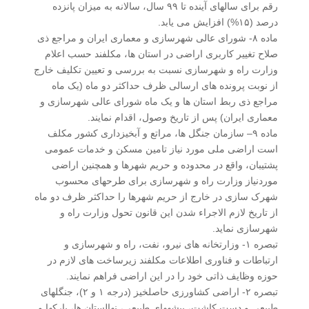
رقم برای سالهای آینده تا ۹۹ سال، سالانه به میزان پانزده
درصد (۱۵%) افزایش می یابد.
ماده ۸- شورای عالی شهرسازی و معماری ایران و مراجع ذی
صلاح تغییر کاربری اراضی در استان ها، مکلفند حسب اعلام
وزارت راه و شهرسازی نسبت به بررسی و تعیین تکلیف خارج
از نوبت پرونده های ارسالی ظرف حداکثر دو ماه (یک ماه
مراجع ذی ربط استان ها و یک ماه شورای عالی شهرسازی و
معماری ایران) پس از تاریخ وصول، اقدام نمایند.
ماده ۹– سازمان جنگل ها، مراتع و آبخیزداری کشور مکلف
است اراضی ملی مورد نیاز تامین مسکن و خدمات عمومی
پشتیبان، واقع در محدوده و حریم شهرها و همچنین اراضی
موردنیاز وزارت راه و شهرسازی برای طرحهای محسوب
شهرک سازی در خارج از حریم شهرها را حداکثر ظرف دو ماه
از تاریخ لازم الاجراء شدن این قانون تحول وزارت راه و
شهرسازی نماید.
تبصره ۱- وزارتخانه های نیرو، نفت، راه و شهرسازی و
ارتباطات و فناوری اطلاعات مکلفند زیرساخت های لازم در
حوزه وظایف ذاتی خود را در این اراضی فراهم نمایند.
تبصره ۲- اراضی کشاورزی حاصلخیز (درجه ۱ و ۲)، جنگلهای
طبیعی و دست کاشت، بیشه­های طبیعی، نهالستان ها، پارکها و