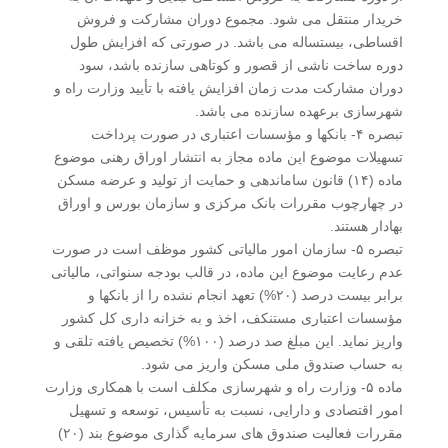
خریدار منتقل می شود. مجموع دوران مشارکت و فروش
اقساطی، بیست­ساله می باشد. در صورتی که افزایش طول
دوره ساخت ناشی از قصور و کوتاهی سازنده باشد، سود
دوران مشارکت مدت زمان افزایش یافته با تأیید وزارت راه و
شهرسازی برعهده سازنده می باشد.
تبصره ۴- بانکها و مؤسسات اعتباری در صورت پرداخت
تسهیلات موضوع این ماده مجاز به انتشار اوراق رهنی موضوع
ماده (۱۴) قانون ساماندهی و حمایت از تولید و عرضه مسکن
در چهارچوب مقررات بانک مرکزی و سازمان بورس و اوراق
بهادار هستند.
تبصره ۵- سازمان امور مالیاتی کشور موظف است در صورت
عدم رعایت موضوع این ماده، در قالب بودجه سنواتی، مالیاتی
برابر بیست درصد (۲۰%) تعهد انجام نشده را از بانکها و
مؤسسات اعتباری مستنکف، اخذ و به خزانه داری کل کشور
واریز نماید. این مبلغ صد درصد (۱۰۰%) تخصیص یافته تلقی و
به حساب صندوق ملی مسکن واریز می شود.
ماده ۵- وزارت راه و شهرسازی مکلف است با همکاری وزارت
امور اقتصادی و دارایی، نسبت به تأسیس، توسعه و تسهیل
مقررات فعالیت صندوق های سرمایه گذاری موضوع بند (۲۰)