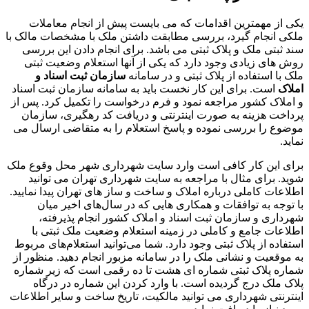
یکی از مهمترین اقدامات که می بایست پیش از انجام معاملات
ملکی انجام گیرد، بررسی مطابقت داشتن ملک با مشخصات مالک با
سند ثبتی ملک و پلاک ثبتی می باشد. برای انجام دادن این بررسی
روش های زیادی وجود دارد که یکی از آنها استعلام وضعیت ثبتی
ملک با استفاده از پلاک ثبتی و در سامانه
سازمان ثبت اسناد و
املاک
است. برای این کار نخست باید به سامانه سازمان ثبت اسناد
و املاک کشور مراجعه نمود و فرم درخواست را تکمیل کرد. پس از
پرداخت هزینه به صورت اینترنتی و دریافت کد رهگیری، سازمان
موضوع را بررسی نموده و پاسخ استعلام را به متقاضی ارسال می
نماید.
برای این کار کافی است وارد سایت شهرداری شهر محل وقوع ملک
شوید. برای مثال با مراجعه به سایت شهرداری تهران می توانید
اطلاعات کاملی درباره املاک و ساخت و ساز های تهران پیدا نمایید.
با توجه به توافقات و همکاری هایی که در سال‌‎های اخیر میان
شهرداری و سازمان ثبت اسناد و املاک کشور انجام پذیرفته،
اطلاعات جامع و کاملی در زمینه استعلام وضعیت ملک ثبتی با
استفاده از پلاک ثبتی وجود دارد. شما می‌توانید استعلام‌های مربوط
به موقعیت و نشانی ملک را در سامانه مزبور انجام دهید. منظور از
شماره پلاک ثبتی شماره ای هشت تا ده رقمی است که زیر شماره
پلاک ملک درج گردیده است. با وارد کردن این شماره در درگاه
اینترنتی شهرداری می توانید مالکیت، تاریخ ساخت و سایر اطلاعات