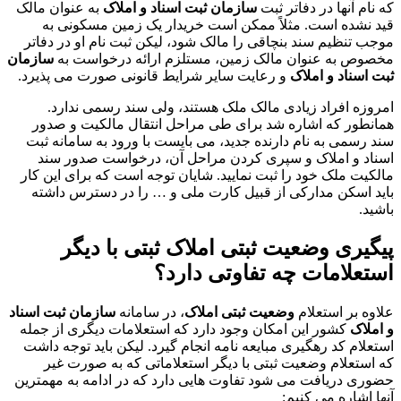
که نام آنها در دفاتر ثبت
سازمان ثبت اسناد و املاک
به عنوان مالک
قید نشده است. مثلاً ممکن است خریدار یک زمین مسکونی به
موجب تنظیم سند بنچاقی را مالک شود، لیکن ثبت نام او در دفاتر
مخصوص به عنوان مالک زمین، مستلزم ارائه درخواست به
سازمان
ثبت اسناد و املاک
و رعایت سایر شرایط قانونی صورت می پذیرد.
امروزه افراد زیادی مالک ملک هستند، ولی سند رسمی ندارد.
همانطور که اشاره شد برای طی مراحل انتقال مالکیت و صدور
سند رسمی به نام دارنده جدید، می بایست با ورود به سامانه ثبت
اسناد و املاک و سپری کردن مراحل آن، درخواست صدور سند
مالکیت ملک خود را ثبت نمایید. شایان توجه است که برای این کار
باید اسکن مدارکی از قبیل کارت ملی و … را در دسترس داشته
باشید.
پیگیری
وضعیت ثبتی املاک
ثبتی با دیگر
استعلامات چه تفاوتی دارد؟
علاوه بر استعلام
وضعیت ثبتی املاک
، در سامانه
سازمان ثبت اسناد
و املاک
کشور این امکان وجود دارد که استعلامات دیگری از جمله
استعلام کد رهگیری مبایعه نامه انجام گیرد. لیکن باید توجه داشت
که استعلام وضعیت ثبتی با دیگر استعلاماتی که به صورت غیر
حضوری دریافت می شود تفاوت هایی دارد که در ادامه به مهمترین
آنها اشاره می کنیم: