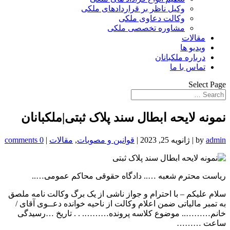
وکیل ناظر بر قراردادهای ملکی
وکالت دعاوی ملکی
مشاوره تخصصی ملکی
مقالات
ویدیو ها
درباره ملکبانان
تماس با ما
Select Page
نمونه لایحه ابطال سند پلاک ثبتی|ملکبانان
admin
by
|
ژانویه 25, 2023
|
قوانین و مصوبات
,
مقالات
|
0 comments
ریاست محترم شعبه ….. دادگاه حقوقی محاکم عمومی…..
سلام علیکم – با احترام و جواز ناشی از یک برگ وکالت نامه ملصق
به تمبر مالیاتی ضمن اعلام وکالت از ناحیه خوانده دعــوی آقای /
خانم……….. موضوع کلاسه پرونده………. . . تاریخ …رسیدگی
ساعت ………