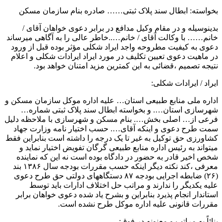
بخواسته: ابطال سند پلاک ثبتی…… صادره بنام سازمان مسکن
بدینوسیله و در مقام وکیل مدافع در برابر دعوی خواهان آقای /
خانم…… با وکالت آقای / خانم…..خاطر عالی را به آگاهی میرساند
دعوی به کیفیت مطروحه واجد ایراد شکلی مؤثر بوده قبل از ورود
در ماهیت دعوی تعیین تکلیف در مورد ایراد ایرادات شکلی و اعلام
نتیجه تصمیم ،قضائی به این کمترین مزید امتنان خواهد بود.
ایراد / ایرادات شکلی:
اداره ملی منابع طبیعی استان… علیه اداره موکل سازمان مسکن و
شهرسازی استان…. و بخواسته ابطال سند پلاک ثبتی شماره…
فرعی از… اصلی بخش…. بنام مسکن و شهرسازی با ملاحظه دلیل
سمت طرح دعوی و اینکه آقای…. حسب اختیار نامه وزارت جهاد
کشاورزی حق توکیل به غیر تا یک درجه را داشته است بنابراین فقط
میتواند به رئیس اداره منابع طبیعی گرگان تفویض اختیار نماید و
شخص اخیر قادر به حضور در دادگاه بوده است نه این که نماینده
معرفی ،کند نکته دیگر اینکه حسب مقررات بودجه سال ۱۳۸۶ بند
(۲۶) ضابطه اجرایی بودجه ۸۷ دستگاههای دولتی حق طرح دعوی
علیه یکدیگر را ندارند و مراتب حل اختلاف ادارات باید توسط
استاندار انجام پذیرد بنابراین و بشرح یاد شده دعوی خواهان برابر
مقررات قانونی علیه اداره موکل طرح نشده است.
بنائاً به مراتب و معنونه در فوق: