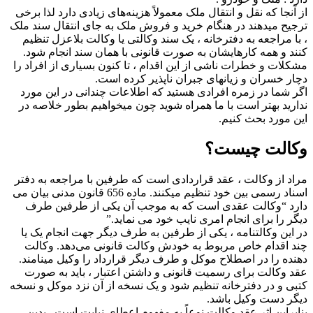
از آنجا که نقل و انتقال ملک معمولاً هزینه‌های زیادی دارد لذا برخی
ترجیح میدهند در هنگام خرید و فروش ملک به جای انتقال سند ملک
، با مراجعه به دفترخانه ، یک سند وکالتی یا وکالت بلاعزل تنظیم
‌کنند و همه کارهایشان به صورت قانونی با همان سند انجام ‌شود.
مشکلات و خطرات ناشی از این اقدام ، تا کنون بسیاری از افراد را
دچار خسران و زیانهای جبران ناپذیر کرده است.
اگر شما در زمره افرادی هستید که اطلاعات چندانی در این مورد
ندارید بهتر است با ما همراه شوید چون میخواهیم بطور خلاصه در
این مورد بحث کنیم.
وکالت چیست؟
مراد از وکالت ، عقد قراردادی است که طرفین با مراجعه به دفتر
اسناد رسمی بین خود تنظیم میکنند. ماده 656 قانون مدنی بیان می
دارد “وکالت عقدی است که به موجب آن یکی از طرفین طرف
دیگر را برای انجام امری نایب خود می نماید.”
در این وکالتنامه ، یکی از طرفین به طرف دیگر جهت انجام یک یا
چند اقدام خاص مربوط به خودش وکالت قانونی می‌دهد. وکالت
دهنده را در اصطلاح موکل و طرف دیگر قرارداد را وکیل مینامند.
عقد وکالت برای رسمیت قانونی و داشتن اعتبار ، باید به صورت
کتبی و در دفترخانه تنظیم شود و یک نسخه از آن نزد موکل و نسخه
دیگر دست وکیل باشد.
بنابراین اثر عقد وکالت نوعاً به مفهوم اعطای نیابت است . بدین