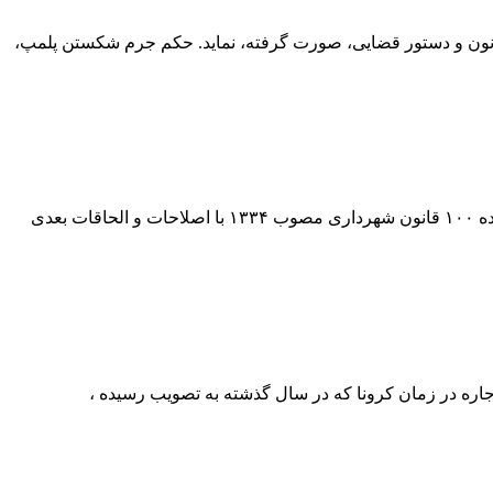
نون و دستور قضایی، صورت گرفته، نماید. حکم جرم شکستن پلمپ،
جزئیات نظریه شماره نظریه: ۷/۹۹/۷۵۸ شماره پرونده: ۹۹-۶۶-۷۵۸ ع تاریخ نظریه: ۱۳۹۹/۰۶/۲۳ استعلام: ۱- با توجه به تبصره‌های ۱، ۶ ، ۷ ماده ۱۰۰ قانون شهرداری مصوب ۱۳۳۴ با اصلاحات و الحاقات بعدی
خص شده است . بر اساس مصوبه قانون تمدید اجاره در زمان کرونا که در سال گذشته به تصویب رسیده ،