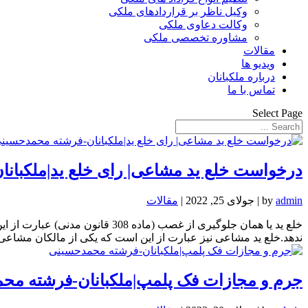
وکیل ناظر بر قراردادهای ملکی
وکالت دعاوی ملکی
مشاوره تخصصی ملکی
مقالات
ویدیو ها
درباره ملکبانان
تماس با ما
Select Page
درخواست خلع ید مشاعی| رای خلع ید|ملکبان
admin
by
|
جولای 25, 2022
|
مقالات
خلع ید یا همان جلوگیری از غصب 
ندهد.خلع ید مشاعی نیز عبارت از این است که یکی از مالکان مشاعی 
جرم و مجازات فک پلمپ|ملکبانان-فرشته مح