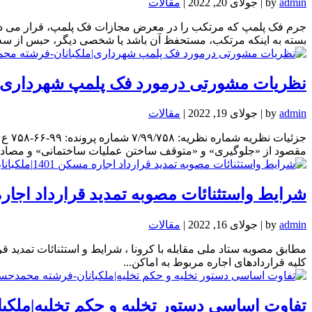
admin
by
|
جولای 20, 2022
|
مقالات
جرم فک پلمپ که مرتکب را در معرض مجازات فک پلمپ، قرار می دهد
بسته به اینکه مرتکب، مستحفظ آن باشد یا شخصی دیگر، حبس از سه ما
نظریات مشورتی درمورد فک پلمپ شهرداری|
admin
by
|
جولای 19, 2022
|
مقالات
مقصود از «جلوگیری» و «متوقف ساختن عملیات ساختمانی» و مصادیق
شرایط واستثنائات مصوبه تمدید قرارداد اجاره مسکن 1401|ملکبانان-فرش
admin
by
|
جولای 16, 2022
|
مقالات
کلیه قراردادهای اجاره مربوط به اماکن...
تفاوت اساسی دستور تخلیه و حکم تخلیه|ملک