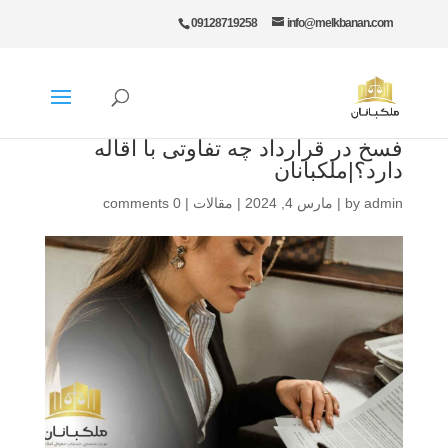
09128719258
info@melkbanan.com
فسخ در قرارداد چه تفاوتی با اقاله
دارد؟|ملکبانان
admin
by
|
مارس 4, 2024
|
مقالات
|
0 comments