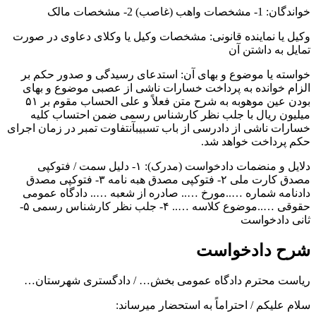
خواندگان: 1- مشخصات واهب (غاصب) 2- مشخصات مالک
وکیل یا نماینده قانونی: مشخصات وکیل یا وکلای دعاوی در صورت
تمایل به داشتن آن
خواسته یا موضوع و بهای آن: استدعای رسیدگی و صدور حکم بر
الزام خوانده به پرداخت خسارات ناشی از عصبی موضوع و بهای
بودن عین موهوبه به شرح متن فعلاً و على الحساب مقوم بر ۵۱
میلیون ریال با جلب نظر کارشناس رسمی ضمن احتساب کلیه
خسارات ناشی از دادرسی از باب تسبیبآنتفاوت تمبر در زمان اجرای
حکم پرداخت خواهد شد.
دلایل و منضمات دادخواست (مدرک): ۱- دلیل سمت / فتوکپی
مصدق کارت ملی ۲- فتوکپی مصدق هبه نامه ۳- فتوکپی مصدق
دادنامه شماره …..مورخ ….. صادره از شعبه ….. دادگاه عمومی
حقوقی …..موضوع کلاسه ….. ۴- جلب نظر کارشناس رسمی ۵-
ثانی دادخواست
شرح دادخواست
ریاست محترم دادگاه عمومی بخش… / دادگستری شهرستان…
سلام علیکم / احتراماً به استحضار میرساند: