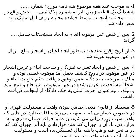
1- به موجب عقد همه موضوع هبه نامه مورخ / شماره ……
ششدانگ یک قطعه زمین بایر به شماره پلاک ثبتی….. بخش واقع در
…… مجاناً به اینجانب توسط خوانده محترم ردیف اول تملیک و به
قبض داده شد.
2- پس از قبض عین موهوبه اقدام به ایجاد مستحدثات شامل …..
گردید.
3- از تاریخ وقوع عقد هبه بمنظور ایجاد اعیان و اشجار مبلغ .. ریال
در عین موهوبه هزینه شد.
4- پس از قبض و ایجاد تغیرات فیزیکی و ساخت ابناء و غرس اشجار
در عین موهوبه در تاریخ كاشف بعمل آمد موهوبه غصبی بوده و
مالک با مراجعه به دادگاه ضمن توفیق دریافت حکم خلع ید، ابناء و
اشجار مستحدثه و غرس شده در عین موهوبه را نیز قلع و قمع نمود
و مبلغ…..به عنوان اجرت المثل به حکم دادگاه از اینجانب دریافت
داشت.
5- مستفاد از قانون مدنی: ضامن نبودن واهب با مسئولیت قهری او
در خصوص خساراتی که به متهب می زند منافات ندارد. در جایی که
واهب سبب ورود زیانی می شود، بر طبق قواعد ضمان قهری و نه
قراردادی، باد آن را جبران کند متن قراردادی باید آنرا جبران کند که
در ما نحن فيه واهب با هبه مال غصبیگردیده است و مسئولیت
جبران آن به عهده واهب (مسبب) است.