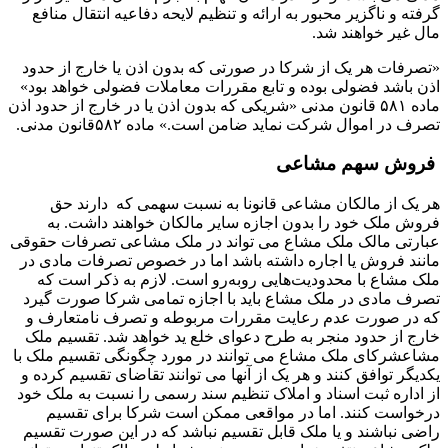
گرفته و ناگزیر محبور به ارائه و تنظیم لایحه دفاعیه انتقال منافع
مال غیر خواهند شد.
«تصرفات هر یک از شرکا در صورتی که بدون اذن یا خارج از حدود
اذن باشد فضولی بوده و تابع مقررات معاملات فضولی خواهد بود»
ماده ۵۸۱ قانون مدنی «شریکی که بدون اذن یا در خارج از حدود اذن
تصرف در اموال شرکت نماید ضامن است.» ماده ۵۸۲قانون مدنی.
فروش سهم مشاعی
هر یک از مالکان مشاعی قانونا به نسبت سهمی که دارند حق
فروش ملک خود را بدون اجازه سایر مالکان خواهند داشت. به
عبارتی مالک ملک مشاع می تواند در ملک مشاعی تصرفات حقوقی
مانند فروش یا اجاره داشته باشد اما در خصوص تصرفات مادی در
ملک مشاع با محدودیت‌هایی روبه‌رو است. لازم به ذکر است که
تصرف مادی در ملک مشاع باید با اجازه تمامی شرکا صورت گیرد
که در صورت عدم رعایت مقررات مربوطه و تصرف نامتعارف و
خارج از حدود منجر به طرح دعوای خلع ید خواهد شد. تقسیم ملک
مشاعشرکای ملک مشاع می توانند در مورد چگونگی تقسیم ملک با
یکدیگر توافق کنند و هر یک از آنها می توانند تقاضای تقسیم کرده و
از اداره ثبت اسناد و املاک تنظیم سند رسمی را نسبت به ملک خود
درخواست کنند. اما در مواقعی ممکن است شرکا برای تقسیم
راضی نباشند و یا ملک قابل تقسیم نباشد که در این صورت تقسیم