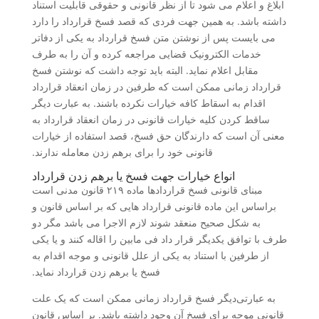
ابلاغ و اعلام می شود تا از نظر قانونی و حقوقی قابلیت استناد
داشته باشد. به همین جهت فردی که قصد فسخ قرارداد را دارد
می بایست پس از نوشتن متن فسخ قرارداد به یکی از دفاتر
خدمات الکترونیک قضایی مراجعه کرده و آن را به طرف
مقابل اعلام نماید. البته باید توجه داشت که نوشتن فسخ
قرارداد زمانی ممکن است که طرفین در زمان انعقاد قرارداد
اقدام به اسقاط کافه خیارات نکرده باشند. به عبارت دیگر
ساقط کردن کلیه خیارات قانونی در زمان انعقاد قرارداد به
معنی آن است که دارندگان حق فسخ، قصد استفاده از خیارات
قانونی خود را برای برهم زدن معامله ندارند.
انواع خیارات جهت فسخ یا برهم زدن قرارداد
مبنای قانونی فسخ قراردادها ماده ۲۱۹ قانون مدنی است
براساس این ماده قانونی قرارداد هایی که بر اساس قانون و
به شکل صحیح منعقد شوند لازم الاجرا می باشد مگر دو
طرف با توافق یکدیگر قرار داد فی مابین را اقاله کنند و یا یکی
از طرفین با استناد به یکی از علل قانونی و موجه اقدام به
فسخ یا برهم زدن قرارداد نماید.
به‌ عبارتی‌دیگر فسخ قرارداد زمانی ممکن است که یک علت
قانونی موجه برای فسخ آن وجود داشته باشد. بر اساس قانون